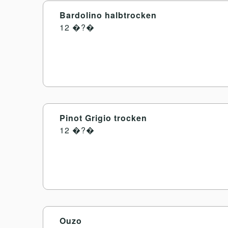
Bardolino halbtrocken
12 �?�
Pinot Grigio trocken
12 �?�
Ouzo