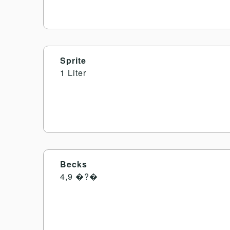
Sprite
1 Liter
Becks
4,9 �?�