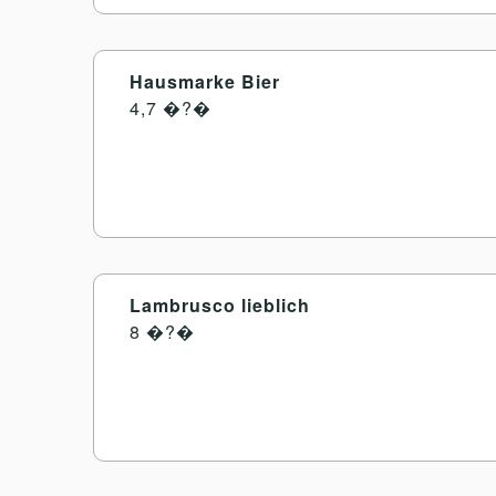
Hausmarke Bier
4,7 �?�
Lambrusco lieblich
8 �?�