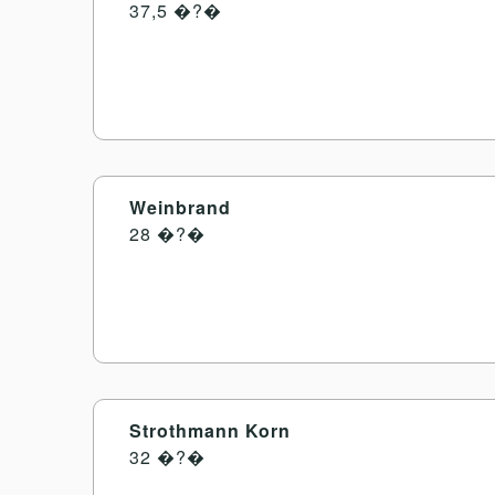
37,5 �?�
Weinbrand
28 �?�
Strothmann Korn
32 �?�