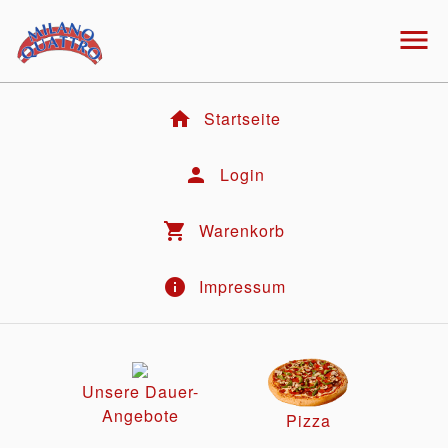
menu
home
Startseite
person
Login
shopping_cart
Warenkorb
info
Impressum
Unsere Dauer-
Angebote
Pizza