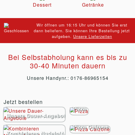
Dessert
Getränke
Wir öffnen um 16:15 Uhr und können Sie erst
dann beliefern. Sie können Ihre Bestellung jetzt
aufgeben.
Unsere Lieferzeiten
Bei Selbstabholung kann es bis zu
30-40 Minuten dauern
Unsere Handynr.: 0176-86965154
Jetzt bestellen
Pizza
Unsere Dauer-Angebote
Pizza Calzone
Kombinieren Nudeln/Aufläufe