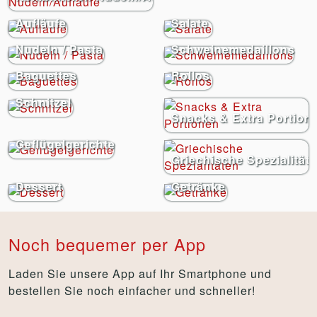
Aufläufe
Salate
Nudeln / Pasta
Schweinemedaillons
Baguettes
Rollos
Schnitzel
Snacks & Extra Portion
Geflügelgerichte
Griechische Spezialität
Dessert
Getränke
Noch bequemer per App
Laden Sie unsere App auf Ihr Smartphone und
bestellen Sie noch einfacher und schneller!